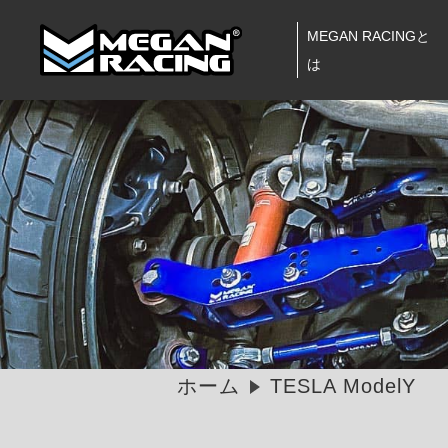
MEGAN RACINGと
は
ホーム
TESLA ModelY