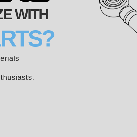
E WITH
ARTS?
erials
nthusiasts.