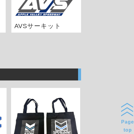
AVSサーキット
Page
top