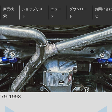
商品検
ショップリス
ニュー
ダウンロー
お問い合
索
ト
ス
ド
せ
779-1993