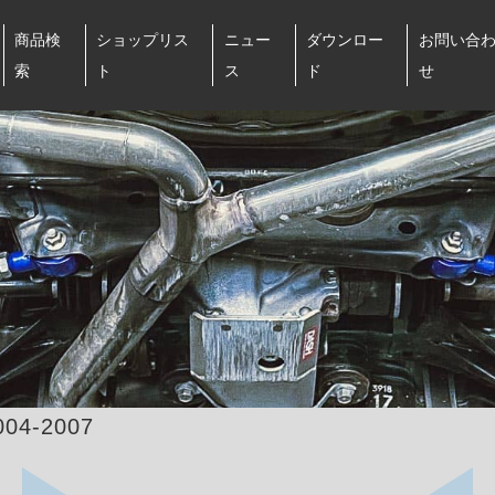
商品検
ショップリス
ニュー
ダウンロー
お問い合
索
ト
ス
ド
せ
004-2007