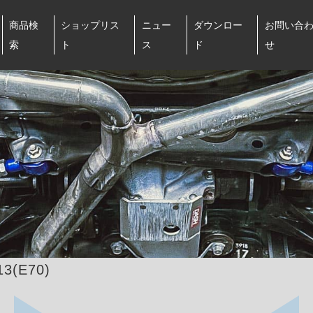
商品検
ショップリス
ニュー
ダウンロー
お問い合
索
ト
ス
ド
せ
13(E70)