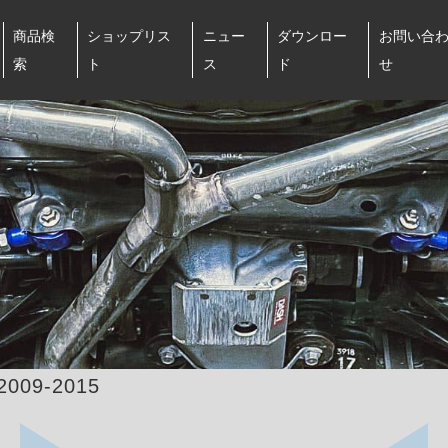
商品検
ショップリス
ニュー
ダウンロー
お問い合
索
ト
ス
ド
せ
2009-2015