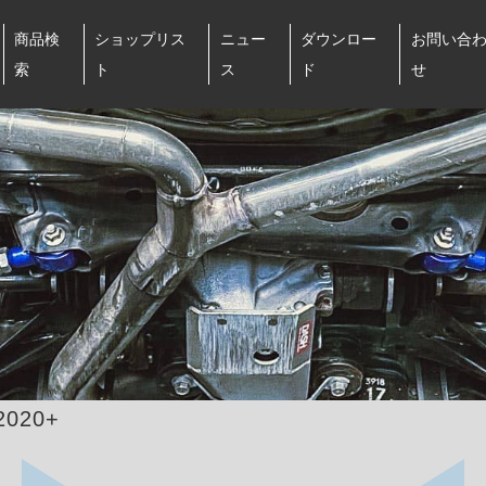
商品検
ショップリス
ニュー
ダウンロー
お問い合
索
ト
ス
ド
せ
2020+