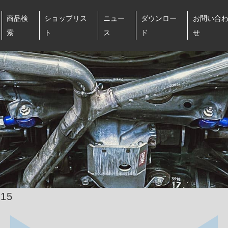
商品検
ショップリス
ニュー
ダウンロー
お問い合
索
ト
ス
ド
せ
15