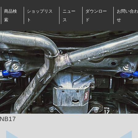
商品検
ショップリス
ニュー
ダウンロー
お問い合
索
ト
ス
ド
せ
NB17