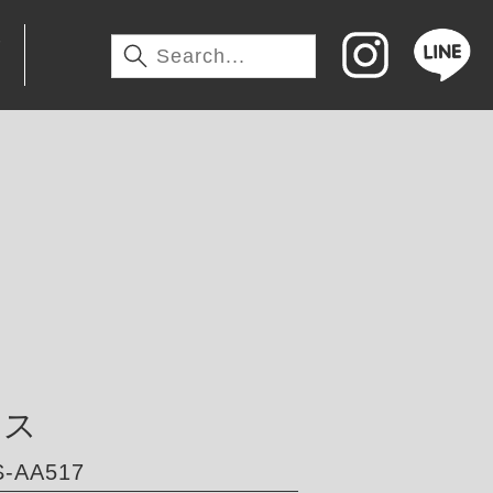
わ
サス
-AA517