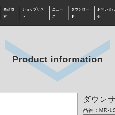
商品検
ショップリス
ニュー
ダウンロー
お問い合
索
ト
ス
ド
せ
Product information
ダウン
品番：MR-LS