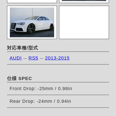
対応車種/型式
AUDI
--
RS5
--
2013-2015
仕様 SPEC
Front Drop: -25mm / 0.98in
Rear Drop: -24mm / 0.94in