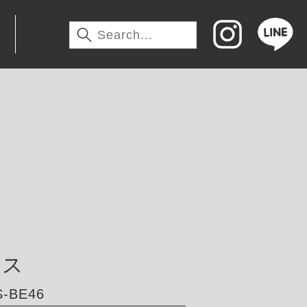
わ
サス
-BE46