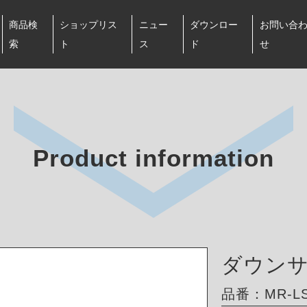
商品検
ショップリス
ニュー
ダウンロー
お問い合
索
ト
ス
ド
せ
Product information
ダウン
品番：MR-LS