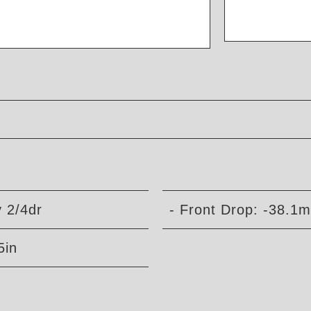
 2/4dr
- Front Drop: -38.1m
5in