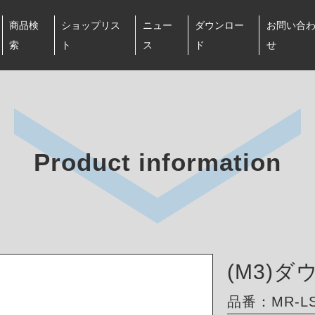
商品検
ショップリス
ニュー
ダウンロー
お問い合
索
ト
ス
ド
せ
Product information
(M3)
品番：MR-LS