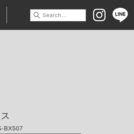
わ
サス
-BX507