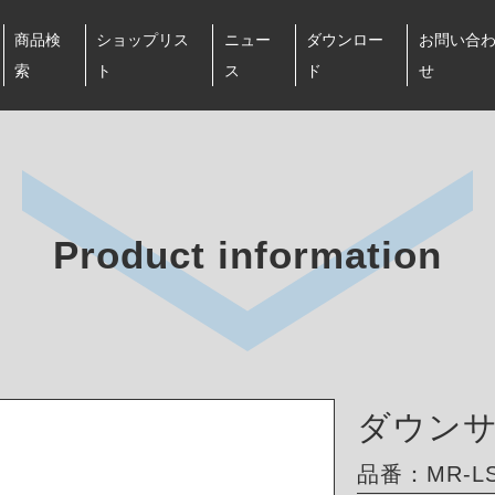
商品検
ショップリス
ニュー
ダウンロー
お問い合
索
ト
ス
ド
せ
Product information
ダウン
品番：MR-LS