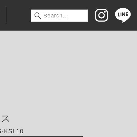
わ
サス
-KSL10