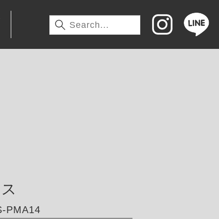
わ
サス
-PMA14