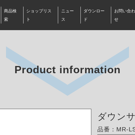
商品検
ショップリス
ニュー
ダウンロー
お問い合
索
ト
ス
ド
せ
Product information
ダウン
品番：MR-LS