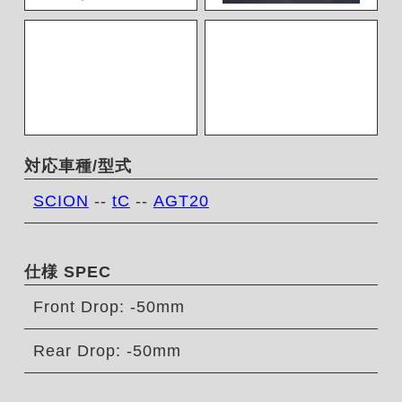
対応車種/型式
SCION
--
tC
--
AGT20
仕様 SPEC
Front Drop: -50mm
Rear Drop: -50mm