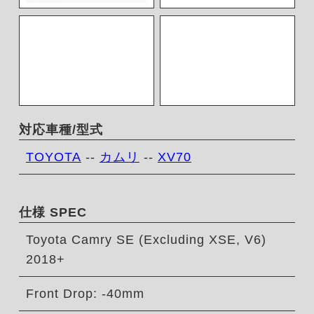
対応車種/型式
TOYOTA
--
カムリ
--
XV70
仕様 SPEC
Toyota Camry SE (Excluding XSE, V6)
2018+
Front Drop: -40mm