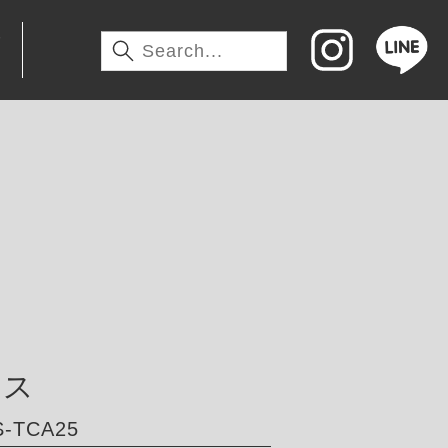
わ
サス
-TCA25