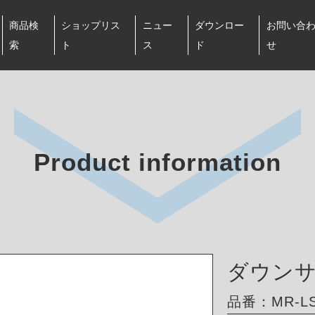
商品検
ショップリス
ニュー
ダウンロー
お問い合
索
ト
ス
ド
せ
Product information
ダウン
品番：MR-LS