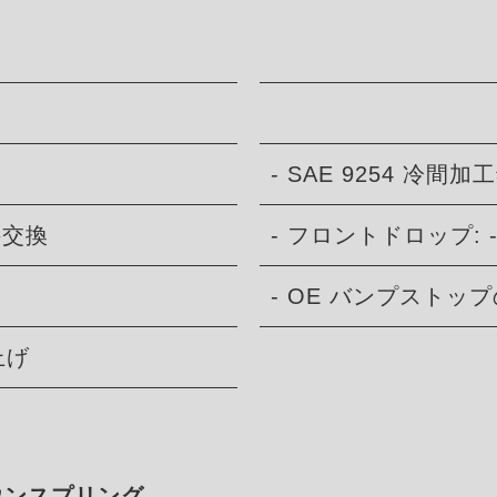
- SAE 9254 冷間加
接交換
- フロントドロップ: -
- OE バンプストッ
上げ
ダウンスプリング