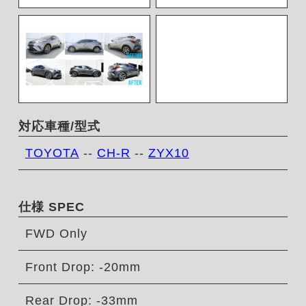
対応車種/型式
TOYOTA
--
CH-R
--
ZYX10
仕様 SPEC
FWD Only
Front Drop: -20mm
Rear Drop: -33mm