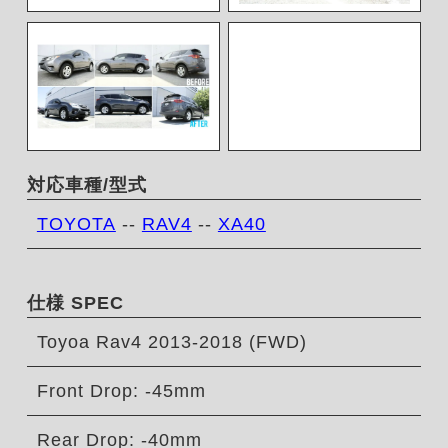
対応車種/型式
TOYOTA
--
RAV4
--
XA40
仕様 SPEC
Toyoa Rav4 2013-2018 (FWD)
Front Drop: -45mm
Rear Drop: -40mm