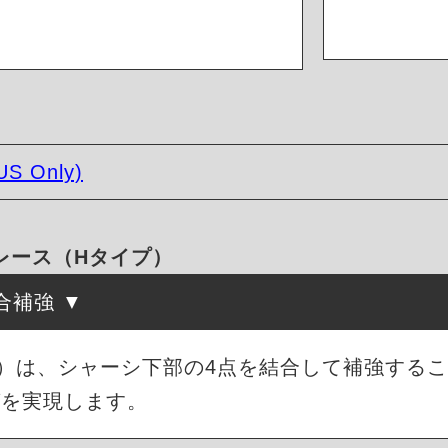
US Only)
ーブレース（Hタイプ）
合補強
）は、シャーシ下部の4点を結合して補強する
グを実現します。