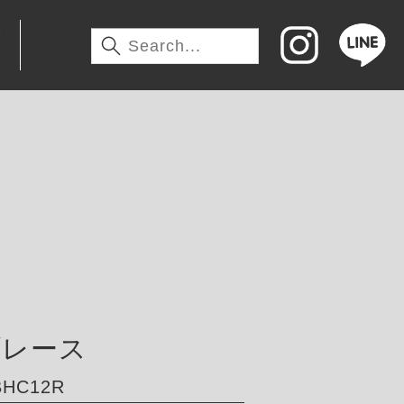
わ
ブレース
HC12R