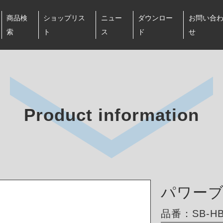
商品検
ショップリス
ニュー
ダウンロー
お問い合
索
ト
ス
ド
せ
Product information
パワー
品番：SB-HB