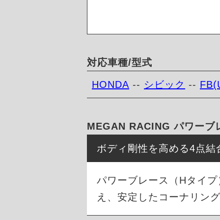
対応車種/型式
HONDA
--
シビック
--
FB(
MEGAN RACING パワ
ボディ剛性を高める4点結
パワーブレース（Hタイプ
え、安定したコーナリン