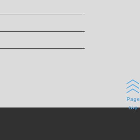
Page
top