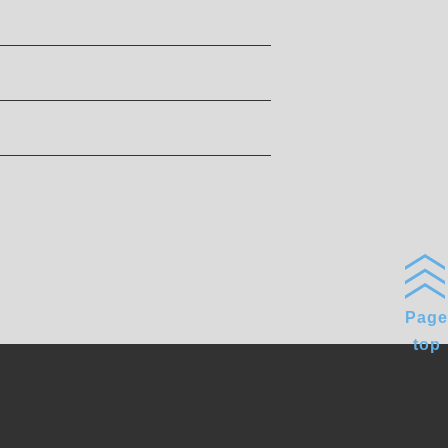
Page
top