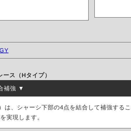
/GY
ーブレース（Hタイプ）
合補強
）は、シャーシ下部の4点を結合して補強する
グを実現します。