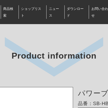
商品検
ショップリス
ニュー
ダウンロー
お問い合
索
ト
ス
ド
せ
Product information
パワー
品番：SB-H