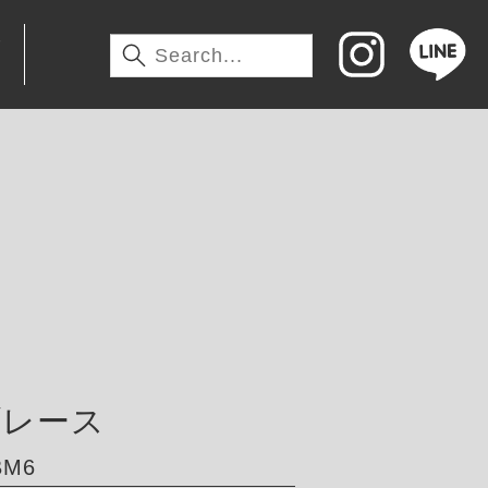
わ
ブレース
BM6