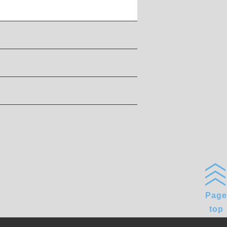
Page
top