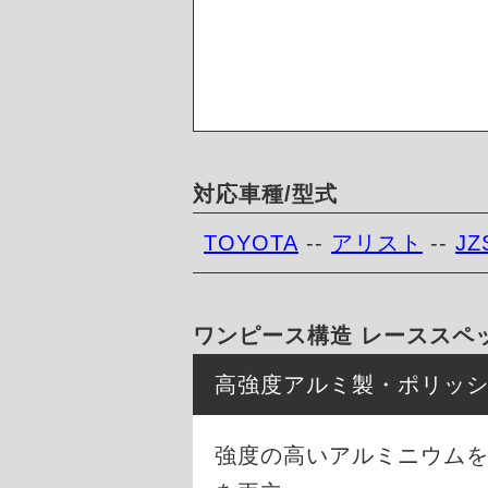
対応車種/型式
TOYOTA
--
アリスト
--
JZ
ワンピース構造 レーススペ
高強度アルミ製・ポリッ
強度の高いアルミニウム