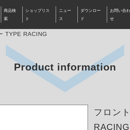
商品検
ショップリス
ニュー
ダウンロー
お問い合
索
ト
ス
ド
せ
TYPE RACING
Product information
フロント
RACING