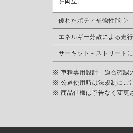
を両立。
優れたボディ補強性能
エネルギー分散による走
サーキット～ストリート
※ 車種専用設計。適合確認
※ 公道使用時は法規制にご
※ 商品仕様は予告なく変更