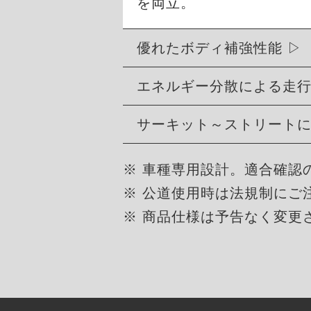
を両立。
優れたボディ補強性能
エネルギー分散による走
サーキット～ストリート
※ 車種専用設計。適合確認
※ 公道使用時は法規制にご
※ 商品仕様は予告なく変更