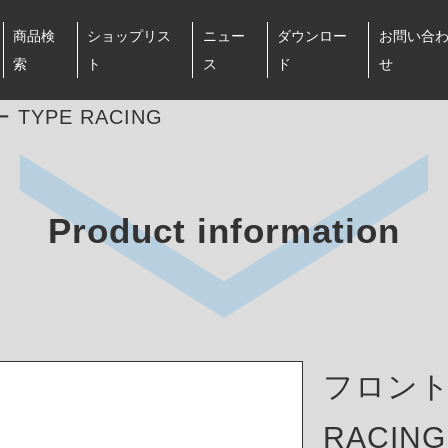
商品検
ショップリス
ニュー
ダウンロー
お問い合
索
ト
ス
ド
せ
TYPE RACING
Product information
フロント
RACING