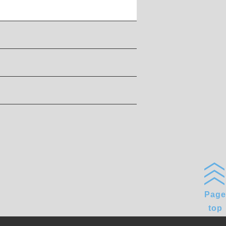
Page
top