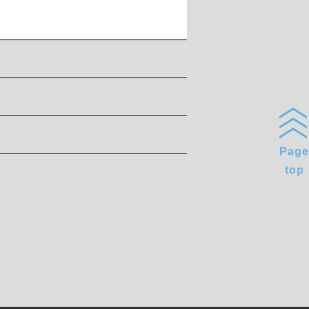
Page
top