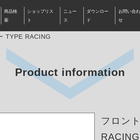
商品検
ショップリス
ニュー
ダウンロー
お問い合
索
ト
ス
ド
せ
TYPE RACING
Product information
フロント
RACING