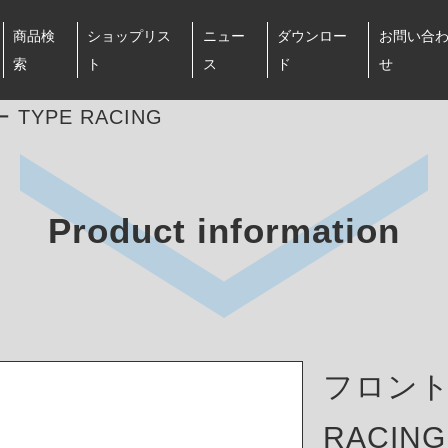
商品検
ショップリス
ニュー
ダウンロー
お問い合
索
ト
ス
ド
せ
TYPE RACING
Product information
フロント
RACING