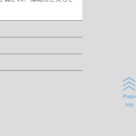
Page
top