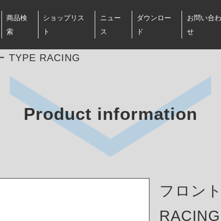
商品検
ショップリス
ニュー
ダウンロー
お問い合
索
ト
ス
ド
せ
TYPE RACING
Product information
フロント
RACING