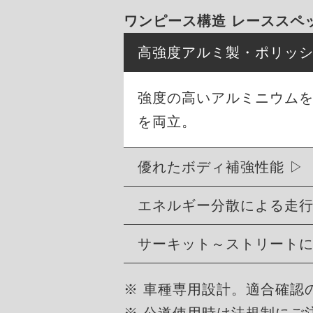
ワンピース構造 レーススペ
高強度アルミ製・ポリッ
強度の高いアルミニウム
を両立。
優れたボディ補強性能
エネルギー分散による走
サーキット～ストリート
※ 車種専用設計。適合確認
※ 公道使用時は法規制にご