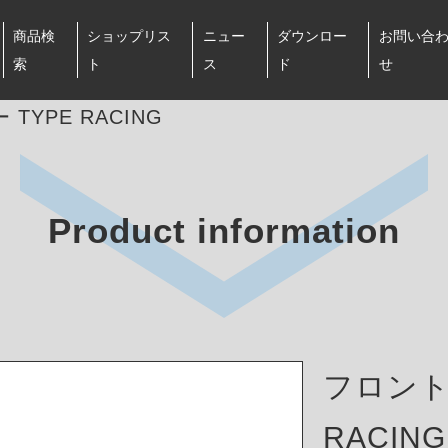
商品検
ショップリス
ニュー
ダウンロー
お問い合
索
ト
ス
ド
せ
TYPE RACING
Product information
フロント
RACING