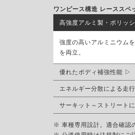
ワンピース構造 レーススペ
高強度アルミ製・ポリッ
強度の高いアルミニウム
を両立。
優れたボディ補強性能
エネルギー分散による走
サーキット～ストリート
※ 車種専用設計。適合確認
※ 公道使用時は法規制にご