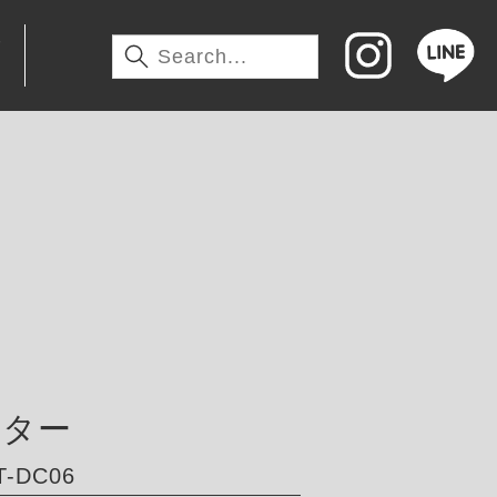
わ
ーター
-DC06