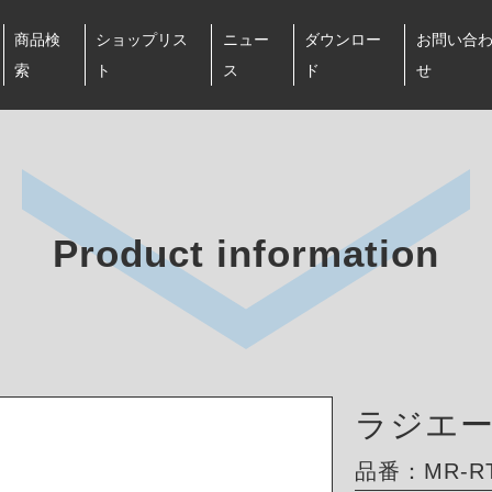
商品検
ショップリス
ニュー
ダウンロー
お問い合
索
ト
ス
ド
せ
Product information
ラジエ
品番：MR-RT