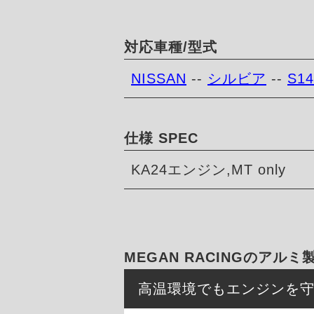
対応車種/型式
NISSAN
--
シルビア
--
S14
仕様 SPEC
KA24エンジン,MT only
MEGAN RACINGのアル
高温環境でもエンジンを