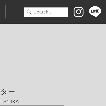
わ
ーター
-S14KA