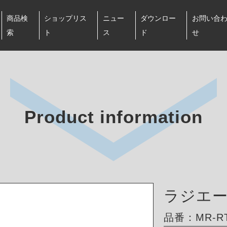
商品検
ショップリス
ニュー
ダウンロー
お問い合
索
ト
ス
ド
せ
Product information
ラジエ
品番：MR-RT