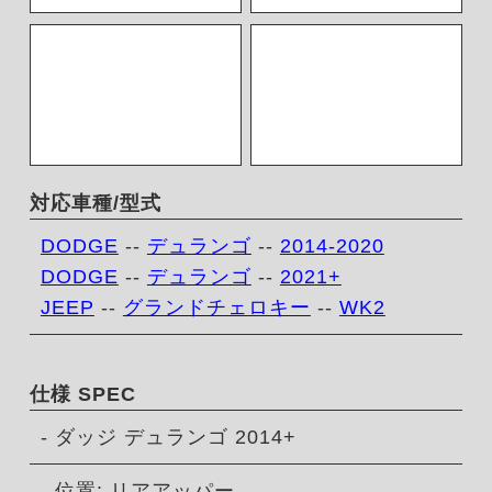
対応車種/型式
DODGE
--
デュランゴ
--
2014-2020
DODGE
--
デュランゴ
--
2021+
JEEP
--
グランドチェロキー
--
WK2
仕様 SPEC
- ダッジ デュランゴ 2014+
- 位置: リアアッパー