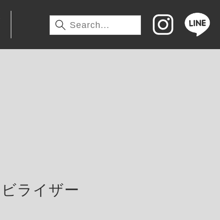
わ
タビライザー