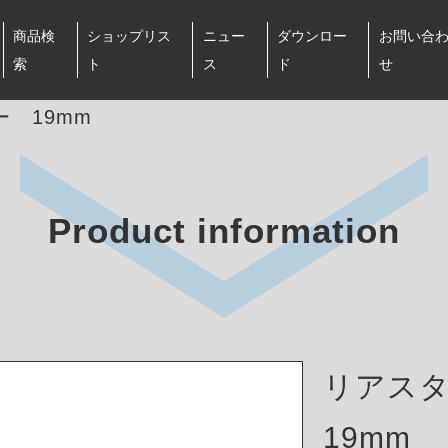
商品検
ショップリス
ニュー
ダウンロー
お問い合
索
ト
ス
ド
せ
 19mm
Product information
リアス
19mm