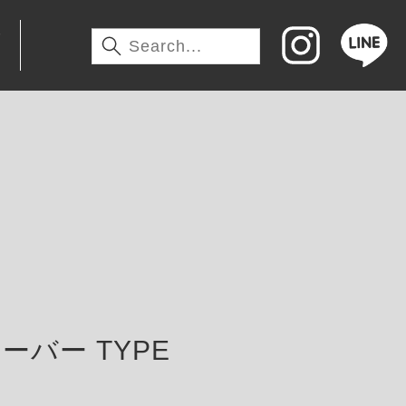
わ
ーバー TYPE