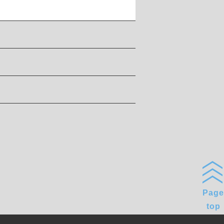
Page
top