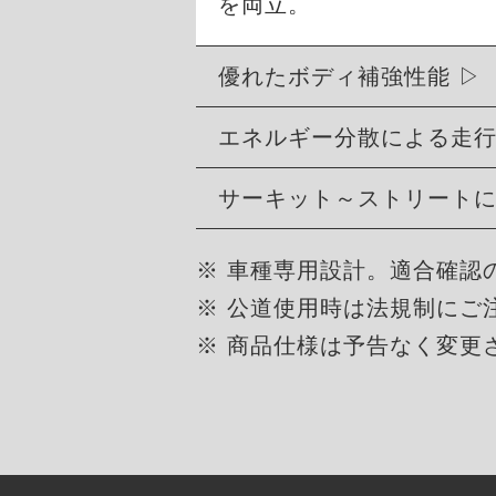
を両立。
優れたボディ補強性能
エネルギー分散による走
サーキット～ストリート
※ 車種専用設計。適合確認
※ 公道使用時は法規制にご
※ 商品仕様は予告なく変更