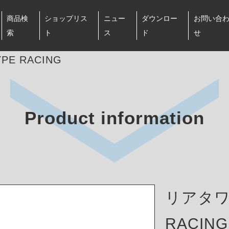
商品検
ショップリス
ニュー
ダウンロー
お問い合
索
ト
ス
ド
せ
E RACING
Product information
リアタワ
RACING