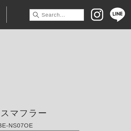
わ
ースマフラー
E‑NS07OE