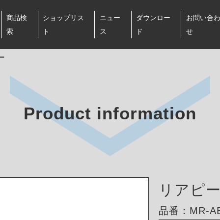
商品検
ショップリス
ニュー
ダウンロー
お問い合
索
ト
ス
ド
せ
ー
Product information
リアピ
品番：MR‑AB