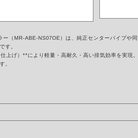
スマフラー（MR‑ABE‑NS07OE）は、純正センターパイ
です。
製（鏡面仕上げ）**により軽量・高耐久・高い排気効率を実
す。