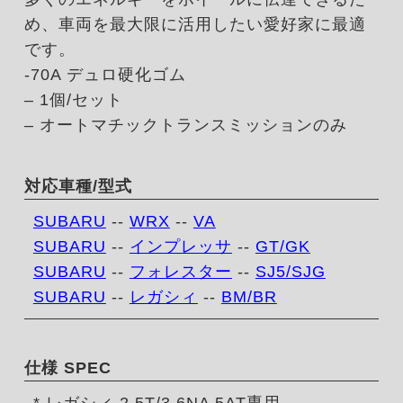
め、車両を最大限に活用したい愛好家に最適
です。
-70A デュロ硬化ゴム
– 1個/セット
– オートマチックトランスミッションのみ
対応車種/型式
SUBARU
--
WRX
--
VA
SUBARU
--
インプレッサ
--
GT/GK
SUBARU
--
フォレスター
--
SJ5/SJG
SUBARU
--
レガシィ
--
BM/BR
仕様 SPEC
* レガシィ 2.5T/3.6NA 5AT専用