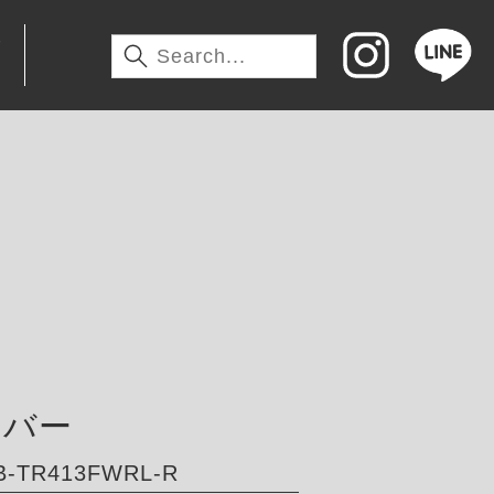
わ
アバー
-TR413FWRL-R