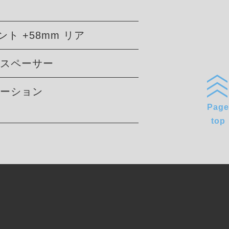
ント +58mm リア
トスペーサー
ケーション
Page
top