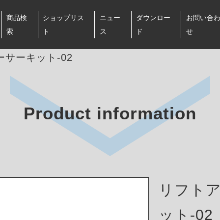
商品検
ショップリス
ニュー
ダウンロー
お問い合
索
ト
ス
ド
せ
サーキット-02
Product information
リフト
ット-02