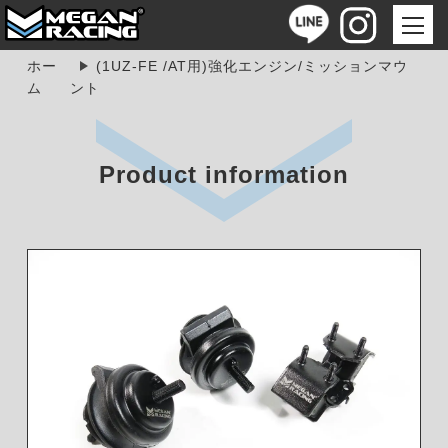
ホー
(1UZ-FE /AT用)強化エンジン/ミッションマウ
ム
ント
Product information