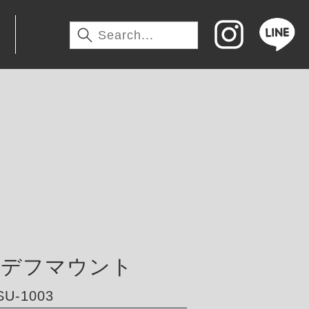
わ
アデフマウント
U-1003