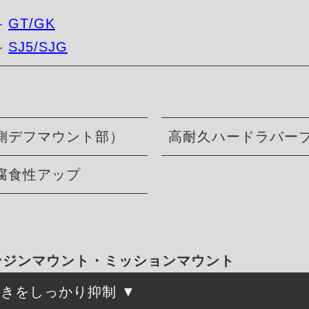
-
GT/GK
-
SJ5/SJG
側デフマウント部）
高耐久ハードラバー
腐食性アップ
化エンジンマウント・ミッションマウント
動きをしっかり抑制