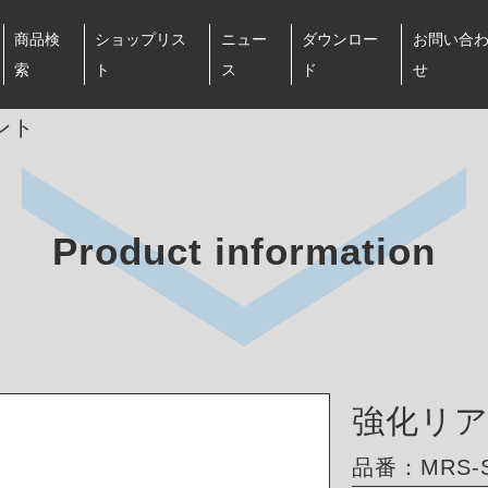
商品検
ショップリス
ニュー
ダウンロー
お問い合
索
ト
ス
ド
せ
ント
Product information
強化リ
品番：MRS-S