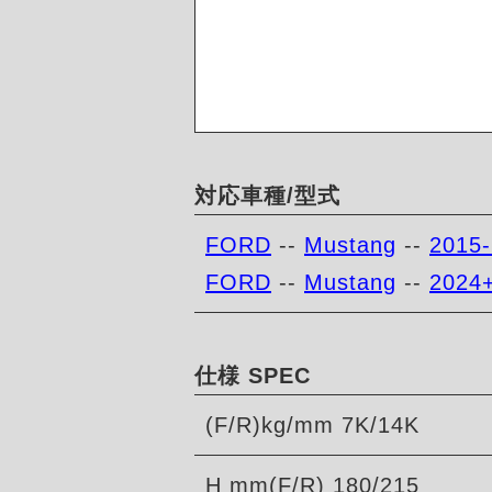
対応車種/型式
FORD
--
Mustang
--
2015
FORD
--
Mustang
--
2024
仕様 SPEC
(F/R)kg/mm 7K/14K
H mm(F/R) 180/215