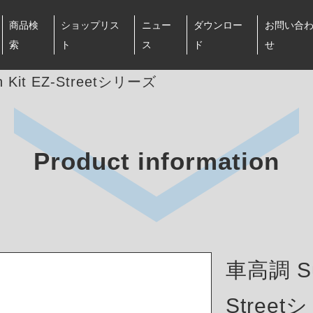
商品検
ショップリス
ニュー
ダウンロー
お問い合
索
ト
ス
ド
せ
 Kit EZ-Streetシリーズ
Product information
車高調 Sus
Stree