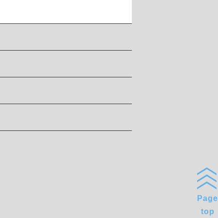
Page
top