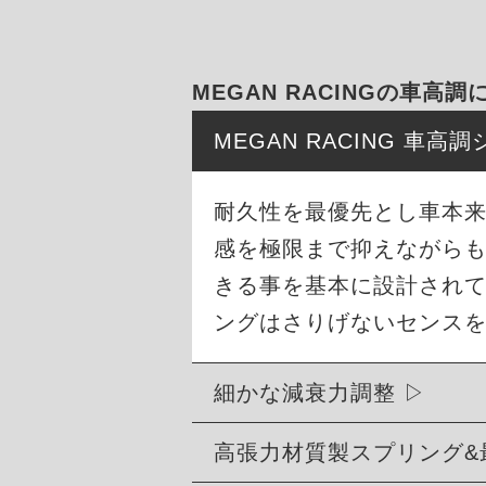
MEGAN RACINGの車高調
MEGAN RACING 車
耐久性を最優先とし車本
感を極限まで抑えながら
きる事を基本に設計され
ングはさりげないセンス
細かな減衰力調整
高張力材質製スプリング&