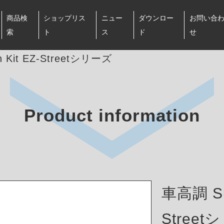
商品検
ショップリス
ニュー
ダウンロー
お問い合
索
ト
ス
ド
せ
 Kit EZ-Streetシリーズ
Product information
車高調 Sus
Stree