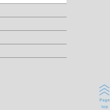
Page
top