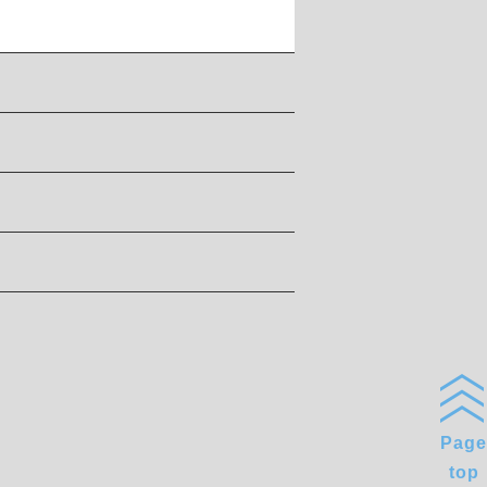
Page
top