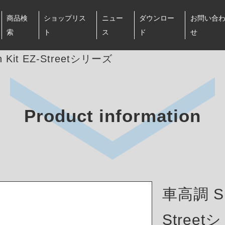
商品検
ショップリス
ニュー
ダウンロー
お問い合
索
ト
ス
ド
せ
 Kit EZ-Streetシリーズ
Product information
車高調 Sus
Stree