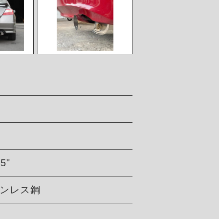
.5"
 ステンレス鋼