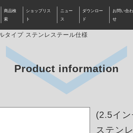
商品検
ショップリス
ニュー
ダウンロー
お問い合
索
ト
ス
ド
せ
ングルタイプ ステンレステール仕様
Product information
(2.5
ステン