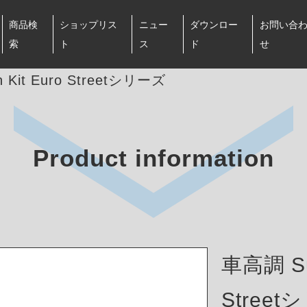
商品検
ショップリス
ニュー
ダウンロー
お問い合
索
ト
ス
ド
せ
 Kit Euro Streetシリーズ
Product information
車高調 Sus
Stree