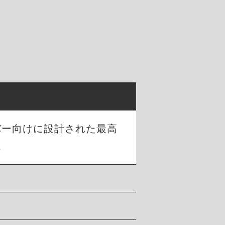
。
バー向けに設計された最高
。