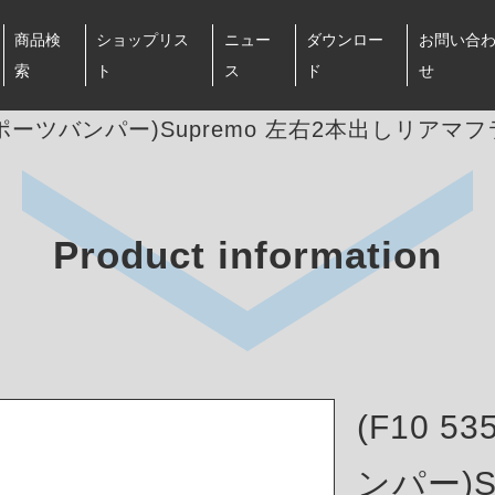
商品検
ショップリス
ニュー
ダウンロー
お問い合
索
ト
ス
ド
せ
/ Mスポーツバンパー)Supremo 左右2本出しリア
Product information
(F10 5
ンパー)S