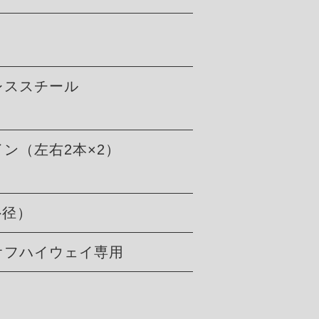
ンレススチール
ン（左右2本×2）
外径）
オフハイウェイ専用