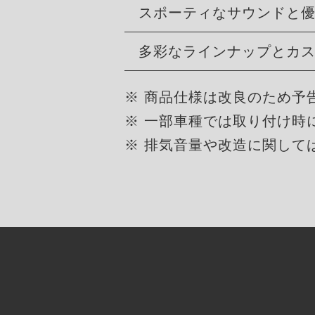
スポーティなサウンドと
多彩なラインナップとカ
※ 商品仕様は改良のため予
※ 一部車種では取り付け時
※ 排気音量や改造に関して