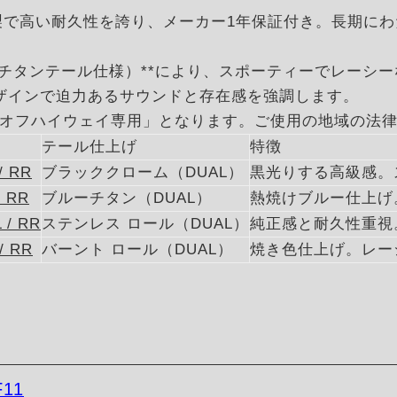
ール製で高い耐久性を誇り、メーカー1年保証付き。長期に
（チタンテール仕様）**により、スポーティーでレーシ
ザインで迫力あるサウンドと存在感を強調します。
オフハイウェイ専用」となります。ご使用の地域の法
テール仕上げ
特徴
/ RR
ブラッククローム（DUAL）
黒光りする高級感。
/ RR
ブルーチタン（DUAL）
熱焼けブルー仕上げ
 / RR
ステンレス ロール（DUAL）
純正感と耐久性重視
/ RR
バーント ロール（DUAL）
焼き色仕上げ。レー
F11