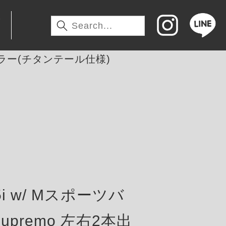
わ
マフラー(チタンテール仕様)
35i w/ Mスポーツバ
upremo 左右2本出