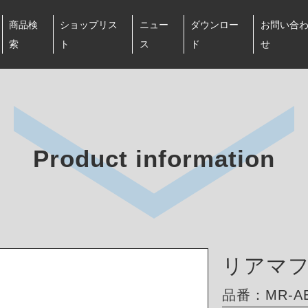
商品検
ショップリス
ニュー
ダウンロー
お問い合
索
ト
ス
ド
せ
Product information
リアマ
品番：MR-AB