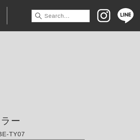
わ
フラー
E-TY07