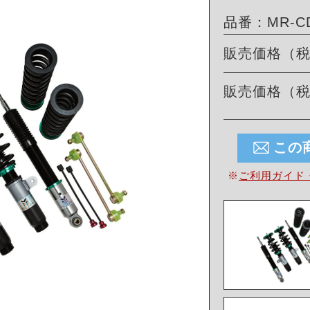
品番：MR-CD
販売価格（
販売価格（
この
※
ご利用ガイド