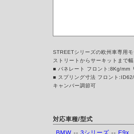
STREETシリーズの欧州車専用
ストリートからサーキットまで幅
■ バネレート フロント:8Kg/mm リ
■ スプリング寸法 フロント:ID62/H
キャンバー調節可
対応車種/型式
BMW
--
3シリーズ
--
E9x