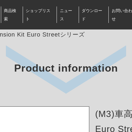
商品検
ショップリス
ニュー
ダウンロー
お問い合
索
ト
ス
ド
せ
sion Kit Euro Streetシリーズ
Product information
(M3)車高調
Euro S