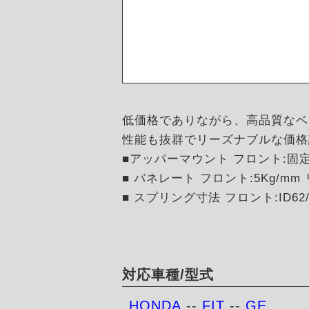
低価格でありながら、高品質なベ
性能も抜群でリーズナブルな価格
■アッパーマウント フロント:固
■ バネレート フロント:5Kg/mm 
■ スプリング寸法 フロント:ID62/H
対応車種/型式
HONDA
--
FIT
--
GE