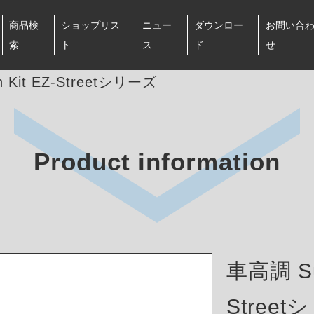
商品検
ショップリス
ニュー
ダウンロー
お問い合
索
ト
ス
ド
せ
 Kit EZ-Streetシリーズ
Product information
車高調 Sus
Stree