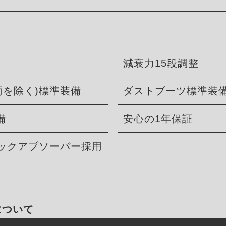
減衰力15段調整
両を除く)標準装備
ダストブーツ標準装
備
安心の1年保証
ョックアブソーバー採用
について